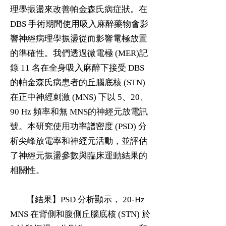
理學振盪來改善帕金森氏病症狀。在
DBS 手術期間使用吸入麻醉藥物會影
響神經病理學振盪從而影響電極放置
的準確性。我們透過微電極 (MER)記
錄 11 名在全身吸入麻醉下接受 DBS
的帕金森氏病患者的丘腦底核 (STN)
在正中神經刺激 (MNS) 下以 5、20、
90 Hz 頻率和無 MNS的神經元放電訊
號。本研究使用功率譜密度 (PSD) 分
析尖峰放電率和神經元活動，並評估
了神經元振盪參數與臨床運動結果的
相關性。
【結果】PSD 分析顯示， 20-Hz
MNS 在背側和腹側丘腦底核 (STN) 於