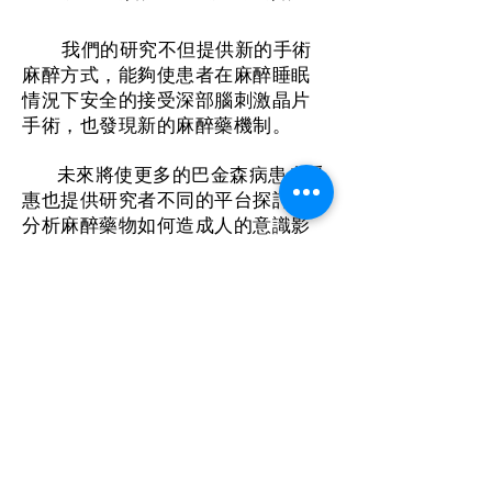
我們的研究不但提供新的手術
麻醉方式，能夠使患者在麻醉睡眠
情況下安全的接受深部腦刺激晶片
手術，也發現新的麻醉藥機制。
未來將使更多的巴金森病患者受
惠也提供研究者不同的平台探討與
分析麻醉藥物如何造成人的意識影
響。
Sheng-Tzung Tsai, Guo-Fang Tseng, Chang-
Chih Kuo, Tsung-Ying Chen,Shin-Yuan
Chen*.
Sevoflurane and Parkinson’s Disease:
Subthalamic Nucleus Neuronal Activity and
Clinical Outcome of Deep Brain
Stimulation.
Anesthesiology
May 2020, Vol.
132, 1034–1044.