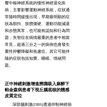
響
中樞神經系統
的慢性
神經退化疾
病
，主要影響
運動神經系統
，症狀通
常隨時間緩慢出現，早期最明顯的症
狀為
顫抖
、
肢體僵硬
、
運動功能減退
和
步態異常
，也可能有
認知
和行為問
題；
失智症
在病情嚴重的患者中相當
常見，超過三分之一的病例也會發生
重性抑鬱障礙
和
焦慮症
。其它可能伴
隨的症狀包括知覺、
睡眠
、
情緒
問
題。
正中神經刺激增進辨識吸入麻醉下
帕金森病患者下視丘腦底核的體感
皮質定位
深部腦刺激(DBS)透過抑制神經病